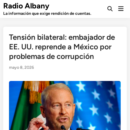
Saltar
Radio Albany
Men
al
Abrir
prin
La información que exige rendición de cuentas.
búsqueda
contenido
Tensión bilateral: embajador de
EE. UU. reprende a México por
problemas de corrupción
mayo 8, 2026