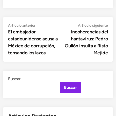
Navegación
Artículo
Artí
Artículo anterior
Artículo siguiente
anterior:
sigu
El embajador
Incoherencias del
de
estadounidense acusa a
hantavirus: Pedro
entradas
México de corrupción,
Gullón insulta a Risto
tensando los lazos
Mejide
Buscar
Buscar
Artículos Recientes