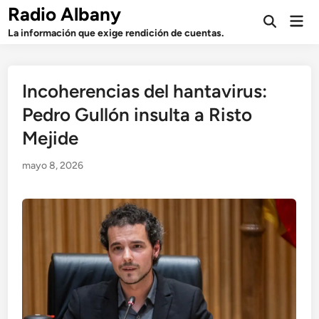
Saltar
Radio Albany
Men
al
Abrir
prin
La información que exige rendición de cuentas.
búsqueda
contenido
Incoherencias del hantavirus:
Pedro Gullón insulta a Risto
Mejide
mayo 8, 2026