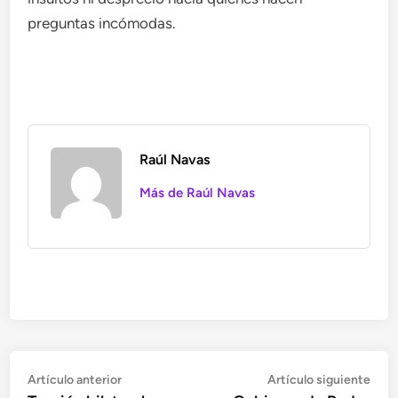
preguntas incómodas.
Raúl Navas
Más de Raúl Navas
Navegación
Artículo
Artí
Artículo anterior
Artículo siguiente