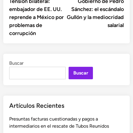
anterior:
sigu
Tensión bilateral:
Gobierno de Pedro
de
embajador de EE. UU.
Sánchez: el escándalo
entradas
reprende a México por
Gullón y la mediocridad
problemas de
salarial
corrupción
Buscar
Buscar
Artículos Recientes
Presuntas facturas cuestionadas y pagos a
intermediarios en el rescate de Tubos Reunidos