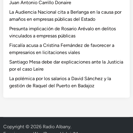
Juan Antonio Carrillo Donaire
u
e
i
m
La Audiencia Nacional cita a Berlanga en la causa por
d
a
amaños en empresas públicas del Estado
o
l
Presunta implicación de Rosario Arévalo en delitos
a
v
vinculados a empresas públicas
J
e
Fiscalía acusa a Cristina Fernández de favorecer a
u
r
empresarios en licitaciones viales
a
s
n
a
Santiago Mesa debe dar explicaciones ante la Justicia
A
c
por el caso Leire
n
i
La polémica por los salarios a David Sánchez y la
t
ó
gestión de Raquel del Puerto en Badajoz
o
n
n
y
i
t
o
r
C
á
a
f
Copyright © 2026
Radio Albany
.
r
i