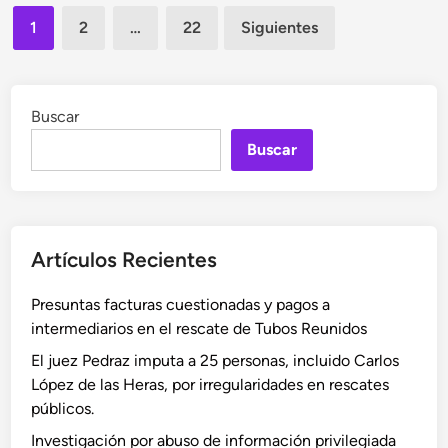
Paginación
e
a
a
1
2
…
22
Siguientes
i
F
de
M
r
r
a
entradas
e
a
r
:
Buscar
n
í
a
c
a
Buscar
n
i
T
á
s
e
l
c
r
i
o
e
Artículos Recientes
s
J
s
i
a
a
Presuntas facturas cuestionadas y pagos a
s
v
C
intermediarios en el rescate de Tubos Reunidos
d
i
a
e
e
s
El juez Pedraz imputa a 25 personas, incluido Carlos
l
r
t
López de las Heras, por irregularidades en rescates
d
L
i
públicos.
i
ó
l
Investigación por abuso de información privilegiada