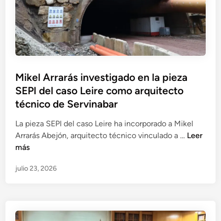
c
A
n
s
a
p
d
c
t
a
a
o
e
r
l
n
s
i
o
F
p
c
s
r
ú
Mikel Arrarás investigado en la pieza
i
q
a
b
SEPI del caso Leire como arquitecto
o
u
n
l
y
técnico de Servinabar
e
c
i
l
c
i
c
La pieza SEPI del caso Leire ha incorporado a Mikel
a
o
s
o
M
Arrarás Abejón, arquitecto técnico vinculado a …
Leer
g
n
c
s
i
más
e
v
o
.
k
s
i
I
julio 23, 2026
e
t
r
r
l
i
t
a
A
ó
i
z
r
n
ó
u
r
d