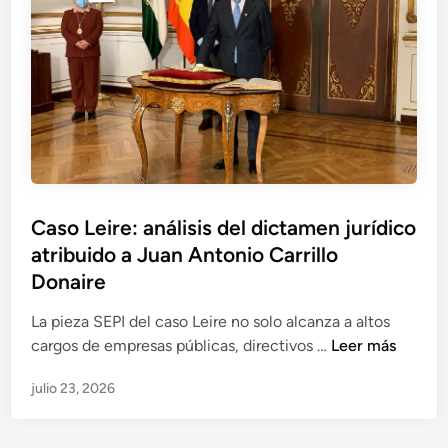
i
a
r
a
c
c
N
i
a
a
ó
s
c
n
a
i
e
y
o
n
S
n
l
E
a
a
P
Caso Leire: análisis del dictamen jurídico
l
c
I
atribuido a Juan Antonio Carrillo
i
a
n
Donaire
u
v
s
La pieza SEPI del caso Leire no solo alcanza a altos
e
a
C
cargos de empresas públicas, directivos …
Leer más
s
c
a
t
o
julio 23, 2026
s
i
n
o
g
t
L
a
r