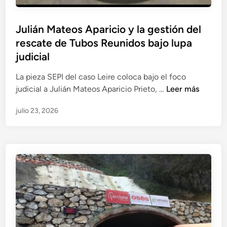
e
g
r
l
i
e
Julián Mateos Aparicio y la gestión del
h
a
g
rescate de Tubos Reunidos bajo lupa
e
d
u
r
judicial
a
l
e
e
a
La pieza SEPI del caso Leire coloca bajo el foco
d
n
r
J
judicial a Julián Mateos Aparicio Prieto, …
Leer más
e
T
i
u
r
u
d
julio 23, 2026
l
o
b
a
i
d
o
d
á
e
s
e
n
l
R
s
M
o
e
e
a
s
u
n
t
e
n
r
e
s
i
e
o
c
d
s
s
á
o