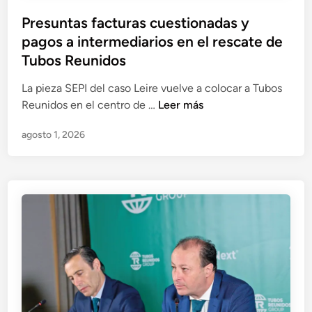
Presuntas facturas cuestionadas y
pagos a intermediarios en el rescate de
Tubos Reunidos
La pieza SEPI del caso Leire vuelve a colocar a Tubos
P
Reunidos en el centro de …
Leer más
r
agosto 1, 2026
e
s
u
n
t
a
s
f
a
c
t