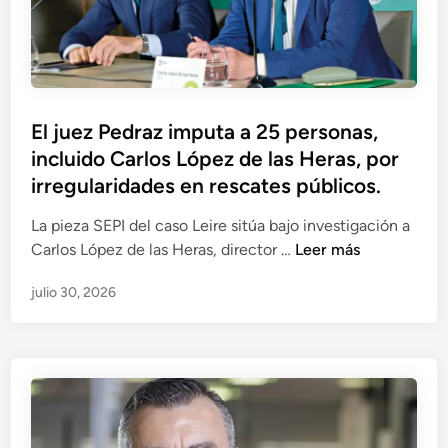
u
r
a
s
c
El juez Pedraz imputa a 25 personas,
u
incluido Carlos López de las Heras, por
e
s
irregularidades en rescates públicos.
t
La pieza SEPI del caso Leire sitúa bajo investigación a
i
E
Carlos López de las Heras, director …
Leer más
o
l
n
julio 30, 2026
j
a
u
d
e
a
z
s
P
y
e
p
d
a