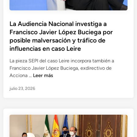
n
e
c
c
r
n
i
e
i
La Audiencia Nacional investiga a
a
e
c
Francisco Javier López Buciega por
s
n
o
y
posible malversación y tráfico de
l
d
a
influencias en caso Leire
a
e
b
c
S
La pieza SEPI del caso Leire incorpora también a
u
a
e
Francisco Javier López Buciega, exdirectivo de
s
u
r
L
Acciona …
Leer más
o
s
v
a
d
a
i
julio 23, 2026
A
e
s
n
u
i
o
a
d
n
b
b
i
f
r
a
e
o
e
r
n
r
M
c
m
e