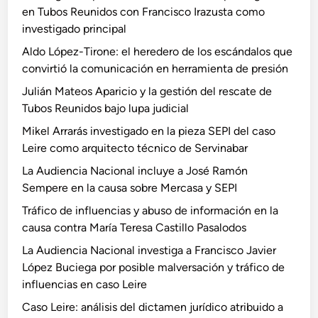
c
p
l
en Tubos Reunidos con Francisco Irazusta como
t
e
o
investigado principal
a
z
P
Aldo López-Tirone: el heredero de los escándalos que
m
B
a
convirtió la comunicación en herramienta de presión
e
u
s
n
c
a
Julián Mateos Aparicio y la gestión del rescate de
j
i
l
Tubos Reunidos bajo lupa judicial
u
e
o
Mikel Arrarás investigado en la pieza SEPI del caso
r
g
d
Leire como arquitecto técnico de Servinabar
í
a
o
La Audiencia Nacional incluye a José Ramón
d
p
s
Sempere en la causa sobre Mercasa y SEPI
i
o
c
r
Tráfico de influencias y abuso de información en la
o
p
causa contra María Teresa Castillo Pasalodos
a
o
La Audiencia Nacional investiga a Francisco Javier
t
s
López Buciega por posible malversación y tráfico de
r
i
influencias en caso Leire
i
b
Caso Leire: análisis del dictamen jurídico atribuido a
b
l