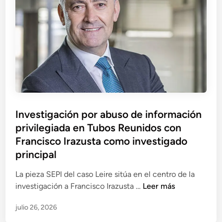
r
g
a
o
z
s
i
a
m
i
p
n
u
t
t
e
a
r
Investigación por abuso de información
a
m
privilegiada en Tubos Reunidos con
2
e
5
Francisco Irazusta como investigado
d
p
principal
i
e
a
La pieza SEPI del caso Leire sitúa en el centro de la
r
r
I
investigación a Francisco Irazusta …
Leer más
s
i
n
o
o
julio 26, 2026
v
n
s
e