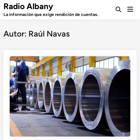
Saltar
Radio Albany
Men
al
Abrir
prin
La información que exige rendición de cuentas.
búsqueda
contenido
Autor:
Raúl Navas