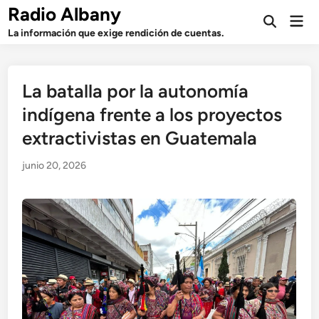
Saltar
Radio Albany
Men
al
Abrir
prin
La información que exige rendición de cuentas.
búsqueda
contenido
La batalla por la autonomía
indígena frente a los proyectos
extractivistas en Guatemala
junio 20, 2026