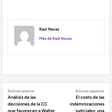
Raúl Navas
Más de Raúl Navas
Navegación
Artículo
Artí
Artículo anterior
Artículo siguiente
anterior:
sigu
Análisis de las
El costo de las
de
decisiones de la CC
indemnizaciones
entradas
que favorecen a Walter
judiciales: una