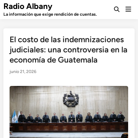
Saltar
Radio Albany
Men
al
Abrir
prin
La información que exige rendición de cuentas.
búsqueda
contenido
El costo de las indemnizaciones
judiciales: una controversia en la
economía de Guatemala
junio 21, 2026