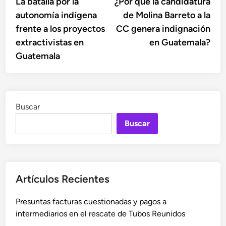
anterior:
sigu
La batalla por la
¿Por qué la candidatura
de
autonomía indígena
de Molina Barreto a la
entradas
frente a los proyectos
CC genera indignación
extractivistas en
en Guatemala?
Guatemala
Buscar
Buscar
Artículos Recientes
Presuntas facturas cuestionadas y pagos a
intermediarios en el rescate de Tubos Reunidos