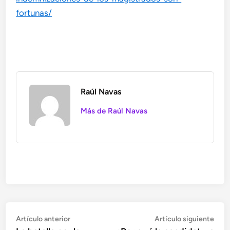
fortunas/
Raúl Navas
Más de Raúl Navas
Navegación
Artículo
Artí
Artículo anterior
Artículo siguiente