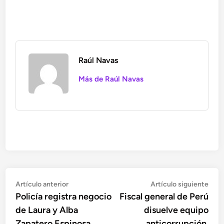
Raúl Navas
Más de Raúl Navas
Navegación
Artículo
Artí
Artículo anterior
Artículo siguiente
anterior:
sigu
Policía registra negocio
Fiscal general de Perú
de
de Laura y Alba
disuelve equipo
entradas
Zapatero Espinosa,
anticorrupción,