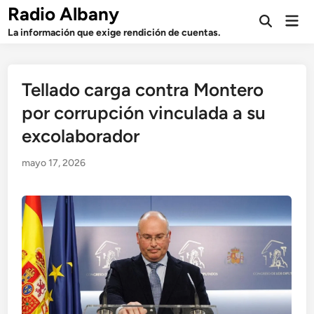
Saltar
Radio Albany
Men
al
Abrir
prin
La información que exige rendición de cuentas.
búsqueda
contenido
Tellado carga contra Montero
por corrupción vinculada a su
excolaborador
mayo 17, 2026