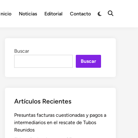
Cambiar
Inicio
Noticias
Editorial
Contacto
Abrir
a
búsqueda
modo
oscuro
Buscar
Buscar
Artículos Recientes
Presuntas facturas cuestionadas y pagos a
intermediarios en el rescate de Tubos
Reunidos