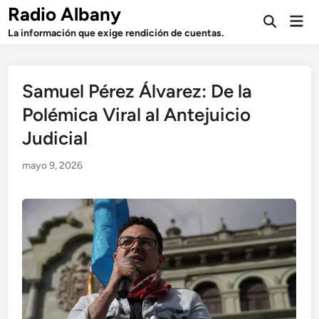
Saltar
Radio Albany
Men
al
Abrir
prin
La información que exige rendición de cuentas.
búsqueda
contenido
Samuel Pérez Álvarez: De la
Polémica Viral al Antejuicio
Judicial
mayo 9, 2026