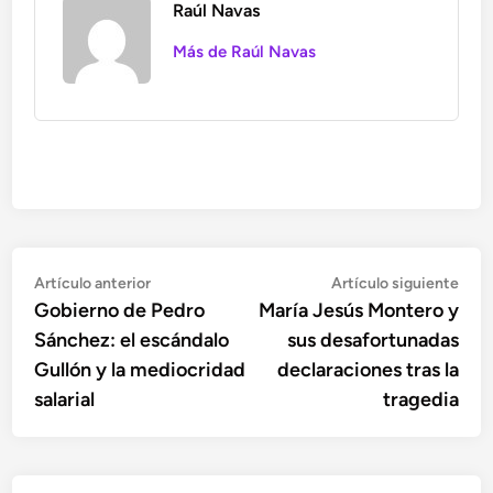
Raúl Navas
Más de Raúl Navas
Navegación
Artículo
Artí
Artículo anterior
Artículo siguiente
anterior:
sigu
Gobierno de Pedro
María Jesús Montero y
de
Sánchez: el escándalo
sus desafortunadas
entradas
Gullón y la mediocridad
declaraciones tras la
salarial
tragedia