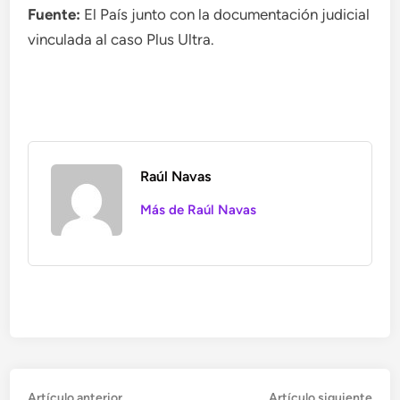
Fuente:
El País junto con la documentación judicial
vinculada al caso Plus Ultra.
Raúl Navas
Más de Raúl Navas
Navegación
Artículo
Artí
Artículo anterior
Artículo siguiente