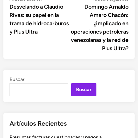
anterior:
sigu
Desvelando a Claudio
Domingo Arnaldo
de
Rivas: su papel en la
Amaro Chacón:
entradas
trama de hidrocarburos
¿implicado en
y Plus Ultra
operaciones petroleras
venezolanas y la red de
Plus Ultra?
Buscar
Buscar
Artículos Recientes
Presuntas facturas cuestionadas y pagos a