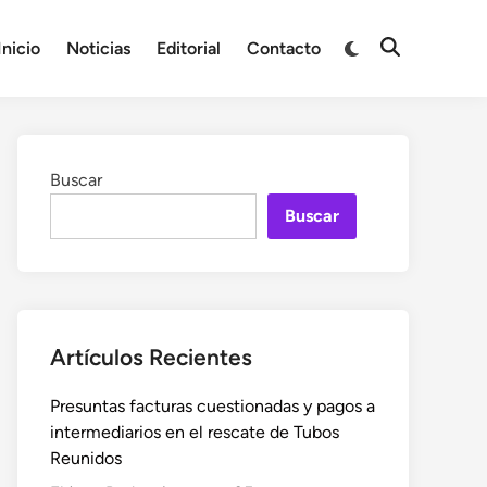
Cambiar
Inicio
Noticias
Editorial
Contacto
Abrir
a
búsqueda
modo
oscuro
Buscar
Buscar
Artículos Recientes
Presuntas facturas cuestionadas y pagos a
intermediarios en el rescate de Tubos
Reunidos