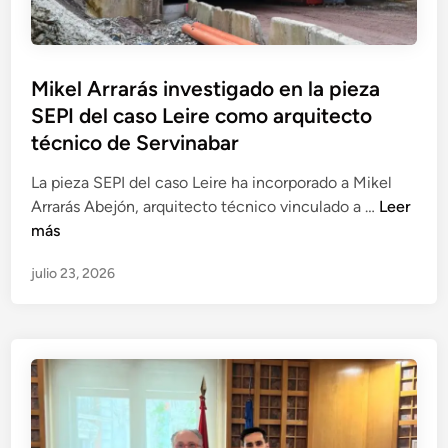
a
o
e
r
l
n
s
i
o
F
p
c
s
r
ú
Mikel Arrarás investigado en la pieza
i
q
a
b
SEPI del caso Leire como arquitecto
o
u
n
l
y
técnico de Servinabar
e
c
i
l
c
i
c
La pieza SEPI del caso Leire ha incorporado a Mikel
a
o
s
o
M
Arrarás Abejón, arquitecto técnico vinculado a …
Leer
g
n
c
s
i
más
e
v
o
.
k
s
i
I
julio 23, 2026
e
t
r
r
l
i
t
a
A
ó
i
z
r
n
ó
u
r
d
l
s
a
e
a
t
r
l
c
a
á