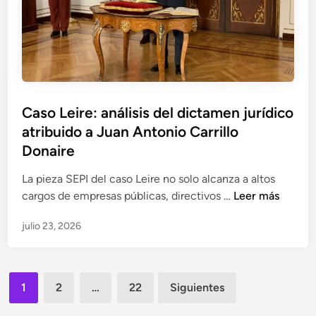
a
a
ó
s
c
n
a
i
e
y
o
n
S
n
l
E
a
a
P
Caso Leire: análisis del dictamen jurídico
l
c
I
atribuido a Juan Antonio Carrillo
i
a
n
Donaire
u
v
s
La pieza SEPI del caso Leire no solo alcanza a altos
e
a
C
cargos de empresas públicas, directivos …
Leer más
s
c
a
t
o
julio 23, 2026
s
i
n
o
g
t
L
a
r
Paginación
e
a
a
1
2
…
22
Siguientes
i
F
de
M
r