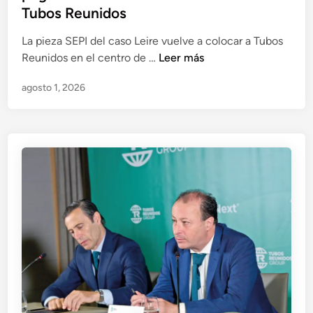
Tubos Reunidos
La pieza SEPI del caso Leire vuelve a colocar a Tubos
P
Reunidos en el centro de …
Leer más
r
agosto 1, 2026
e
s
u
n
t
a
s
f
a
c
t
u
r
a