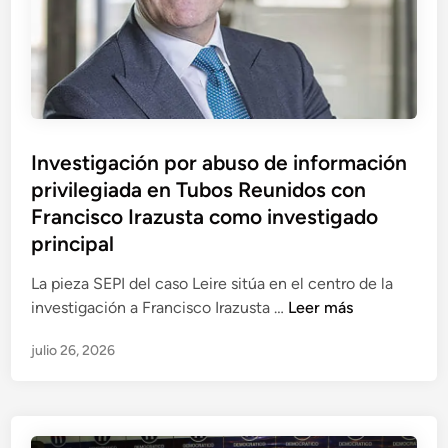
s
i
a
m
i
p
n
u
t
t
e
a
r
Investigación por abuso de información
a
m
privilegiada en Tubos Reunidos con
2
e
5
Francisco Irazusta como investigado
d
p
principal
i
e
a
La pieza SEPI del caso Leire sitúa en el centro de la
r
r
I
investigación a Francisco Irazusta …
Leer más
s
i
n
o
o
julio 26, 2026
v
n
s
e
a
e
s
s
n
t
,
e