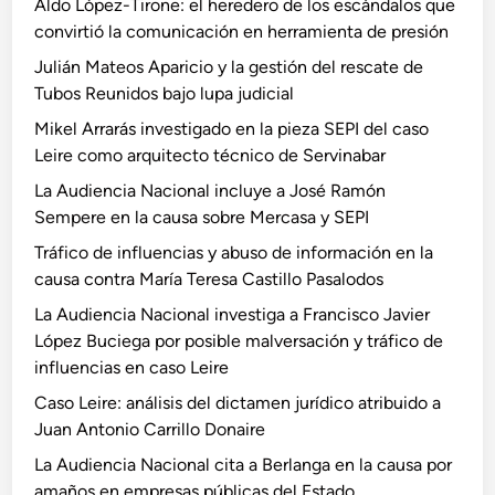
Aldo López-Tirone: el heredero de los escándalos que
m
B
a
convirtió la comunicación en herramienta de presión
e
u
s
n
c
a
Julián Mateos Aparicio y la gestión del rescate de
j
i
l
Tubos Reunidos bajo lupa judicial
u
e
o
Mikel Arrarás investigado en la pieza SEPI del caso
r
g
d
Leire como arquitecto técnico de Servinabar
í
a
o
La Audiencia Nacional incluye a José Ramón
d
p
s
Sempere en la causa sobre Mercasa y SEPI
i
o
c
r
Tráfico de influencias y abuso de información en la
o
p
causa contra María Teresa Castillo Pasalodos
a
o
La Audiencia Nacional investiga a Francisco Javier
t
s
López Buciega por posible malversación y tráfico de
r
i
influencias en caso Leire
i
b
Caso Leire: análisis del dictamen jurídico atribuido a
b
l
Juan Antonio Carrillo Donaire
u
e
i
m
La Audiencia Nacional cita a Berlanga en la causa por
d
a
amaños en empresas públicas del Estado