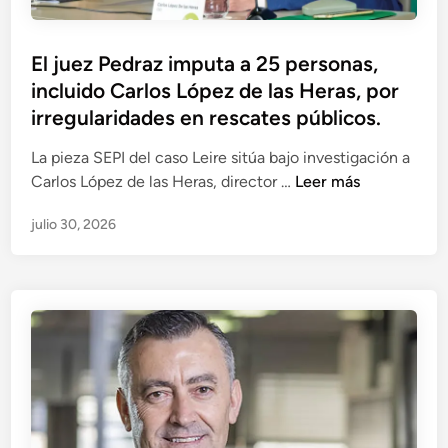
s
c
El juez Pedraz imputa a 25 personas,
u
incluido Carlos López de las Heras, por
e
s
irregularidades en rescates públicos.
t
La pieza SEPI del caso Leire sitúa bajo investigación a
i
E
Carlos López de las Heras, director …
Leer más
o
l
n
julio 30, 2026
j
a
u
d
e
a
z
s
P
y
e
p
d
a
r
g
a
o
z