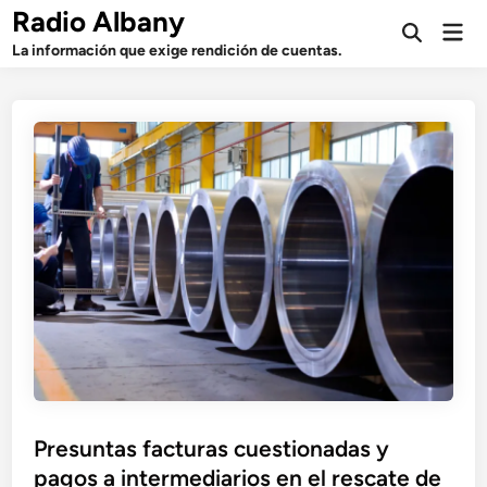
Saltar
Radio Albany
Men
al
Abrir
prin
La información que exige rendición de cuentas.
búsqueda
contenido
Presuntas facturas cuestionadas y
pagos a intermediarios en el rescate de