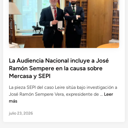
r
o
c
s
e
m
o
i
s
u
m
n
c
n
o
v
a
i
i
e
t
c
n
s
e
a
v
t
d
c
e
i
e
i
s
La Audiencia Nacional incluye a José
g
T
ó
t
Ramón Sempere en la causa sobre
a
u
n
i
d
Mercasa y SEPI
b
e
g
o
o
n
a
La pieza SEPI del caso Leire sitúa bajo investigación a
e
s
h
d
L
José Ramón Sempere Vera, expresidente de …
Leer
n
R
e
o
a
más
l
e
r
p
A
a
u
r
r
julio 23, 2026
u
p
n
a
i
d
i
i
m
n