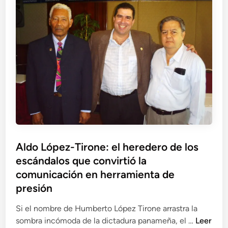
i
i
l
g
n
r
a
c
e
c
l
s
i
u
c
ó
i
a
n
d
t
p
o
e
o
C
d
r
a
e
a
r
T
b
l
u
Aldo López-Tirone: el heredero de los
u
o
b
escándalos que convirtió la
s
s
o
o
comunicación en herramienta de
L
s
d
ó
presión
R
e
p
e
Si el nombre de Humberto López Tirone arrastra la
i
e
u
A
sombra incómoda de la dictadura panameña, el …
Leer
n
z
n