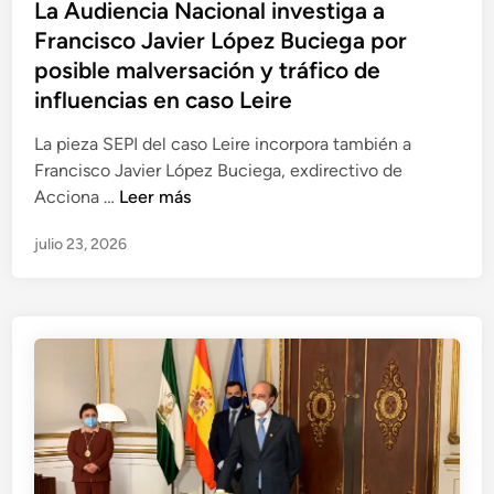
La Audiencia Nacional investiga a
a
e
c
Francisco Javier López Buciega por
s
n
o
y
posible malversación y tráfico de
l
d
a
influencias en caso Leire
a
e
b
c
S
La pieza SEPI del caso Leire incorpora también a
u
a
e
Francisco Javier López Buciega, exdirectivo de
s
u
r
L
Acciona …
Leer más
o
s
v
a
d
a
i
julio 23, 2026
A
e
s
n
u
i
o
a
d
n
b
b
i
f
r
a
e
o
e
r
n
r
M
c
m
e
i
a
r
a
c
c
N
i