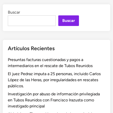
r
a
entradas
e
a
r
:
Buscar
n
í
a
c
a
Buscar
n
i
T
á
s
e
l
c
r
i
o
e
Artículos Recientes
s
J
s
i
a
a
Presuntas facturas cuestionadas y pagos a
s
v
C
intermediarios en el rescate de Tubos Reunidos
d
i
a
e
e
s
El juez Pedraz imputa a 25 personas, incluido Carlos
l
r
t
López de las Heras, por irregularidades en rescates
d
L
i
públicos.
i
ó
l
Investigación por abuso de información privilegiada
c
p
l
en Tubos Reunidos con Francisco Irazusta como
t
e
o
investigado principal
a
z
P