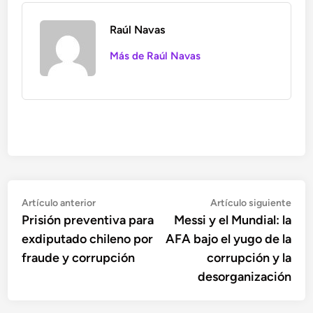
Raúl Navas
Más de Raúl Navas
Navegación
Artículo
Artí
Artículo anterior
Artículo siguiente
anterior:
sigu
Prisión preventiva para
Messi y el Mundial: la
de
exdiputado chileno por
AFA bajo el yugo de la
entradas
fraude y corrupción
corrupción y la
desorganización