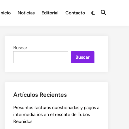
Cambiar
Inicio
Noticias
Editorial
Contacto
Abrir
a
búsqueda
modo
oscuro
Buscar
Buscar
Artículos Recientes
Presuntas facturas cuestionadas y pagos a
intermediarios en el rescate de Tubos
Reunidos