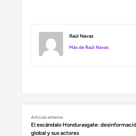
Raúl Navas
Más de Raúl Navas
Navegación
Artículo
Artículo anterior
anterior:
El escándalo Hondurasgate: desinformaci
de
global y sus actores