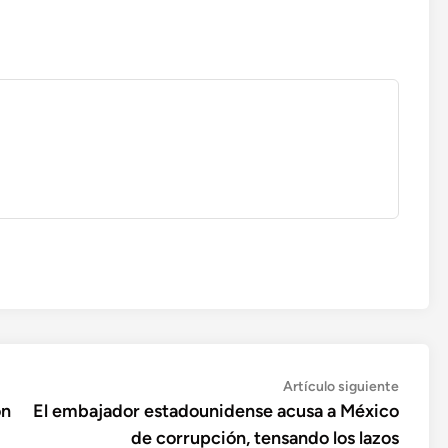
Artícul
Artículo siguiente
siguien
ón
El embajador estadounidense acusa a México
de corrupción, tensando los lazos