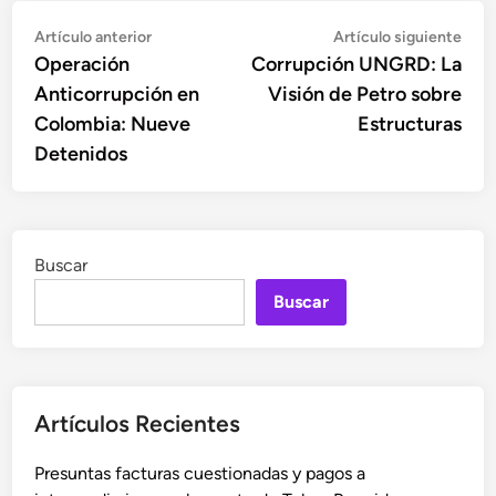
Navegación
Artículo
Artí
Artículo anterior
Artículo siguiente
anterior:
sigu
Operación
Corrupción UNGRD: La
de
Anticorrupción en
Visión de Petro sobre
entradas
Colombia: Nueve
Estructuras
Detenidos
Buscar
Buscar
Artículos Recientes
Presuntas facturas cuestionadas y pagos a