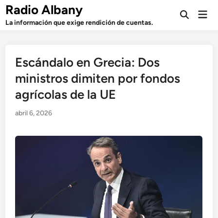
Saltar
Radio Albany
Men
al
Abrir
prin
La información que exige rendición de cuentas.
búsqueda
contenido
Escándalo en Grecia: Dos
ministros dimiten por fondos
agrícolas de la UE
abril 6, 2026