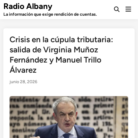
Saltar
Radio Albany
Men
al
Abrir
prin
La información que exige rendición de cuentas.
búsqueda
contenido
Crisis en la cúpula tributaria:
salida de Virginia Muñoz
Fernández y Manuel Trillo
Álvarez
junio 28, 2026