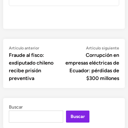
Navegación
Artículo
Artí
Artículo anterior
Artículo siguiente
anterior:
sigu
Fraude al fisco:
Corrupción en
de
exdiputado chileno
empresas eléctricas de
entradas
recibe prisión
Ecuador: pérdidas de
preventiva
$300 millones
Buscar
Buscar