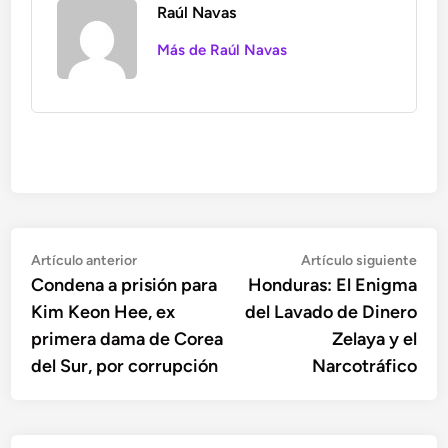
Raúl Navas
Más de Raúl Navas
Navegación
Artículo
Artí
Artículo anterior
Artículo siguiente
anterior:
sigu
Condena a prisión para
Honduras: El Enigma
de
Kim Keon Hee, ex
del Lavado de Dinero
entradas
primera dama de Corea
Zelaya y el
del Sur, por corrupción
Narcotráfico