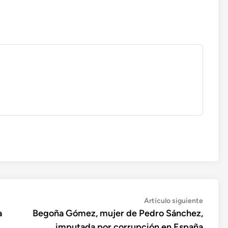
Artícul
Artículo siguiente
siguien
a
Begoña Gómez, mujer de Pedro Sánchez,
imputada por corrupción en España