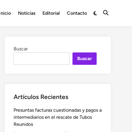
Cambiar
Inicio
Noticias
Editorial
Contacto
Abrir
a
búsqueda
modo
oscuro
Buscar
Buscar
Artículos Recientes
Presuntas facturas cuestionadas y pagos a
intermediarios en el rescate de Tubos
Reunidos