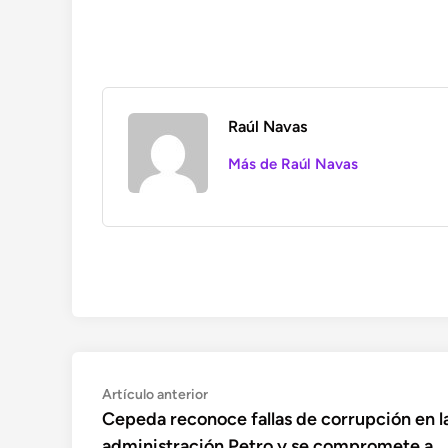
Raúl Navas
Más de Raúl Navas
Navegación
Artículo
Artículo anterior
anterior:
Cepeda reconoce fallas de corrupción en l
de
administración Petro y se compromete a