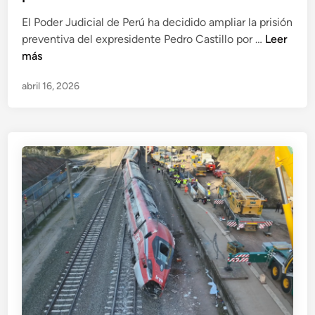
El Poder Judicial de Perú ha decidido ampliar la prisión
P
preventiva del expresidente Pedro Castillo por …
Leer
e
más
d
abril 16, 2026
r
o
C
a
s
t
i
l
l
o
:
E
x
t