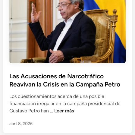
u
e
e
n
r
u
a
n
:
c
J
i
e
a
f
d
e
e
d
V
Las Acusaciones de Narcotráfico
e
o
Reavivan la Crisis en la Campaña Petro
g
x
a
Los cuestionamientos acerca de una posible
b
financiación irregular en la campaña presidencial de
i
L
Gustavo Petro han …
Leer más
n
a
e
abril 8, 2026
s
t
A
e