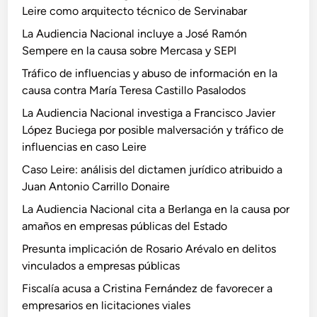
Leire como arquitecto técnico de Servinabar
e
n
La Audiencia Nacional incluye a José Ramón
p
Sempere en la causa sobre Mercasa y SEPI
o
Tráfico de influencias y abuso de información en la
r
causa contra María Teresa Castillo Pasalodos
f
La Audiencia Nacional investiga a Francisco Javier
o
López Buciega por posible malversación y tráfico de
n
influencias en caso Leire
d
o
Caso Leire: análisis del dictamen jurídico atribuido a
s
Juan Antonio Carrillo Donaire
a
La Audiencia Nacional cita a Berlanga en la causa por
g
amaños en empresas públicas del Estado
r
Presunta implicación de Rosario Arévalo en delitos
í
vinculados a empresas públicas
c
o
Fiscalía acusa a Cristina Fernández de favorecer a
l
empresarios en licitaciones viales