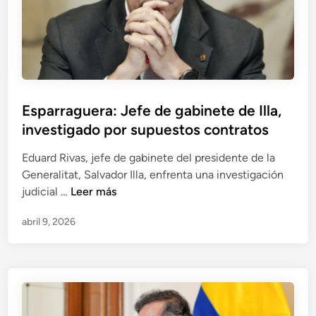
p
e
r
n
u
t
e
i
b
v
a
a
Esparraguera: Jefe de gabinete de Illa,
s
e
investigado por supuestos contratos
e
n
n
P
Eduard Rivas, jefe de gabinete del presidente de la
A
e
Generalitat, Salvador Illa, enfrenta una investigación
d
r
E
judicial …
Leer más
a
ú
s
m
abril 9, 2026
p
u
a
z
r
:
r
L
a
a
g
d