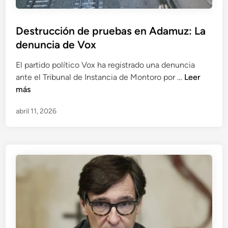
e
n
Destrucción de pruebas en Adamuz: La
s
denuncia de Vox
i
ó
El partido político Vox ha registrado una denuncia
n
D
ante el Tribunal de Instancia de Montoro por …
Leer
d
e
más
e
s
p
abril 11, 2026
t
r
r
i
u
s
c
i
c
ó
i
n
ó
p
n
r
d
e
e
v