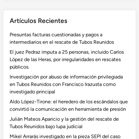
S
a
t
a
:
r
l
D
Artículos Recientes
u
v
o
c
a
s
Presuntas facturas cuestionadas y pagos a
t
d
m
intermediarios en el rescate de Tubos Reunidos
u
o
i
r
El juez Pedraz imputa a 25 personas, incluido Carlos
r
n
a
López de las Heras, por irregularidades en rescates
I
i
s
públicos.
l
s
l
Investigación por abuso de información privilegiada
t
a
en Tubos Reunidos con Francisco Irazusta como
r
?
investigado principal
o
s
Aldo López-Tirone: el heredero de los escándalos que
d
convirtió la comunicación en herramienta de presión
i
Julián Mateos Aparicio y la gestión del rescate de
m
Tubos Reunidos bajo lupa judicial
i
Mikel Arrarás investigado en la pieza SEPI del caso
t