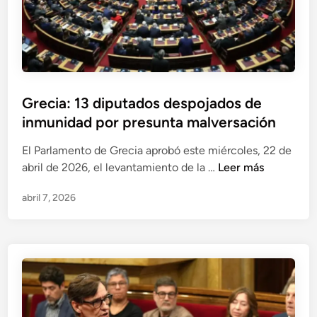
t
ó
e
n
d
d
e
e
M
A
i
l
Grecia: 13 diputados despojados de
l
m
inmunidad por presunta malversación
e
e
i
r
El Parlamento de Grecia aprobó este miércoles, 22 de
b
í
G
abril de 2026, el levantamiento de la …
Leer más
a
a
r
j
p
abril 7, 2026
e
o
o
c
l
r
i
a
m
a
L
a
:
u
l
1
p
v
3
a
e