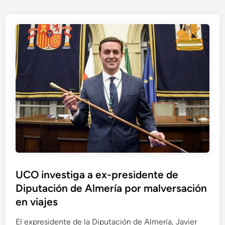
c
d
u
e
s
I
a
l
c
l
i
a
o
,
n
i
e
n
s
v
d
e
e
s
N
t
a
i
UCO investiga a ex-presidente de
r
g
Diputación de Almería por malversación
c
a
o
en viajes
d
t
o
El expresidente de la Diputación de Almería, Javier
r