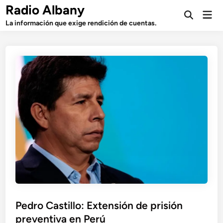
Saltar
Radio Albany
Men
al
Abrir
prin
La información que exige rendición de cuentas.
búsqueda
contenido
Pedro Castillo: Extensión de prisión
preventiva en Perú