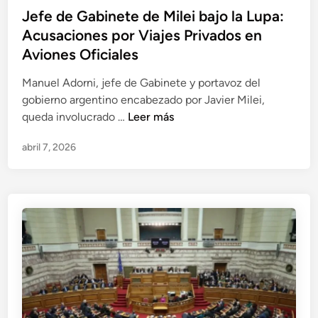
r
s
o
Jefe de Gabinete de Milei bajo la Lupa:
e
i
s
Acusaciones por Viajes Privados en
s
s
i
Aviones Oficiales
e
d
n
Manuel Adorni, jefe de Gabinete y portavoz del
e
l
gobierno argentino encabezado por Javier Milei,
n
a
J
queda involucrado …
Leer más
t
C
e
e
a
abril 7, 2026
f
d
m
e
e
p
d
D
a
e
i
ñ
G
p
a
a
u
P
b
t
e
i
a
t
n
c
r
e
i
o