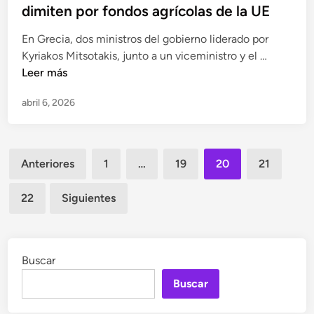
dimiten por fondos agrícolas de la UE
i
a
s
l
En Grecia, dos ministros del gobierno liderado por
i
j
E
Kyriakos Mitsotakis, junto a un viceministro y el …
ó
e
s
Leer más
n
f
c
d
e
abril 6, 2026
á
e
d
n
P
e
d
e
g
Paginación
a
t
Anteriores
1
…
19
20
21
a
l
de
r
b
o
o
22
Siguientes
entradas
i
e
s
n
n
o
e
G
b
t
r
Buscar
r
e
e
e
Buscar
d
c
E
e
i
s