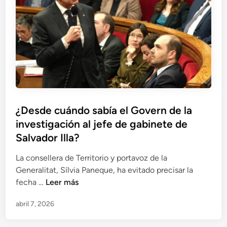
d
:
r
i
A
s
p
c
a
u
u
c
t
s
i
a
a
ó
d
c
n
o
i
e
s
o
n
¿Desde cuándo sabía el Govern de la
d
n
v
investigación al jefe de gabinete de
e
e
i
s
Salvador Illa?
s
a
p
p
j
La consellera de Territorio y portavoz de la
o
o
e
Generalitat, Sílvia Paneque, ha evitado precisar la
j
r
s
¿
fecha …
Leer más
a
V
D
d
i
abril 7, 2026
e
o
a
s
s
j