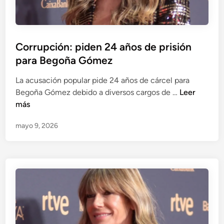
p
e
c
o
r
á
s
n
n
t
a
Corrupción: piden 24 años de prisión
d
-
m
para Begoña Gómez
a
c
e
l
o
n
La acusación popular pide 24 años de cárcel para
o
r
t
C
Begoña Gómez debido a diversos cargos de …
Leer
s
r
a
o
más
d
u
l
r
e
p
mayo 9, 2026
e
r
M
c
s
u
a
i
p
r
ó
c
í
n
i
a
ó
J
n
e
:
s
p