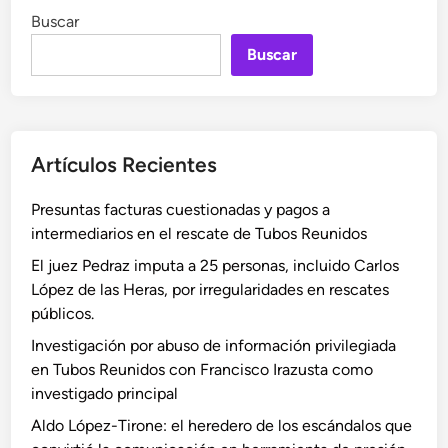
a
d
Buscar
l
g
r
a
e
Buscar
o
l
d
S
A
i
á
n
a
n
t
c
Artículos Recientes
e
h
j
e
Presuntas facturas cuestionadas y pagos a
u
z
intermediarios en el rescate de Tubos Reunidos
i
:
c
El juez Pedraz imputa a 25 personas, incluido Carlos
e
i
López de las Heras, por irregularidades en rescates
l
o
públicos.
e
J
Investigación por abuso de información privilegiada
s
u
en Tubos Reunidos con Francisco Irazusta como
c
d
investigado principal
á
i
n
Aldo López-Tirone: el heredero de los escándalos que
c