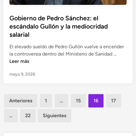
z
e
l
z
a
Gobierno de Pedro Sánchez: el
:
r
escándalo Gullón y la mediocridad
D
a
e
salarial
c
l
i
El elevado sueldo de Pedro Gullón vuelve a encender
a
o
G
la controversia dentro del Ministerio de Sanidad …
P
n
o
Leer más
o
e
b
l
s
mayo 9, 2026
i
é
t
e
m
r
r
i
a
Paginación
n
c
Anteriores
1
…
15
16
17
s
o
a
de
l
d
V
…
22
Siguientes
entradas
a
e
i
t
P
r
r
e
a