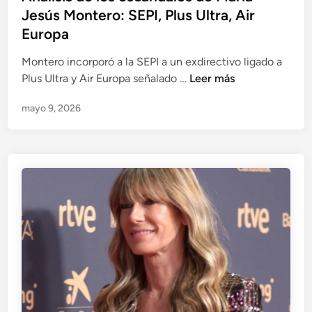
e
Jesús Montero: SEPI, Plus Ultra, Air
n
m
t
Europa
b
o
a
Montero incorporó a la SEPI a un exdirectivo ligado a
d
r
A
Plus Ultra y Air Europa señalado …
Leer más
e
g
n
f
o
mayo 9, 2026
á
i
d
l
s
e
i
c
a
s
a
v
i
l
i
s
g
o
d
e
n
e
n
e
l
e
s
o
r
g
s
a
u
e
l
b
s