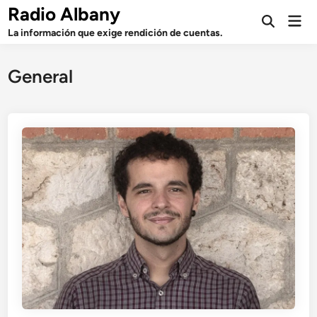
Saltar
Radio Albany
Men
al
Abrir
prin
La información que exige rendición de cuentas.
búsqueda
contenido
General