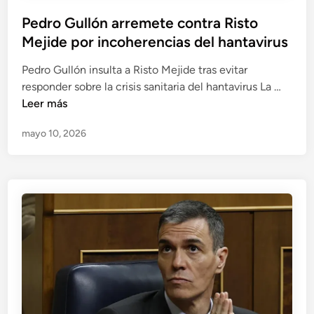
Pedro Gullón arremete contra Risto
Mejide por incoherencias del hantavirus
Pedro Gullón insulta a Risto Mejide tras evitar
P
responder sobre la crisis sanitaria del hantavirus La …
e
Leer más
d
mayo 10, 2026
r
o
G
u
l
l
ó
n
a
r
r