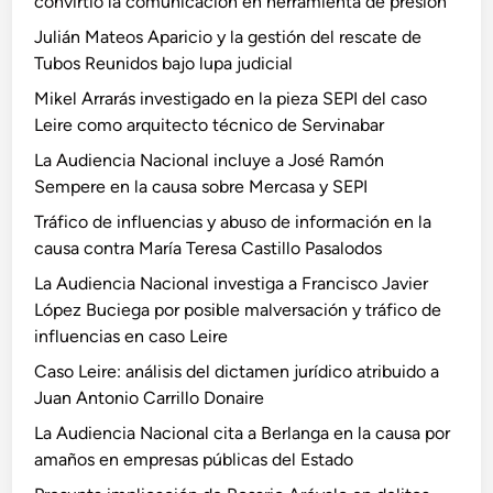
d
convirtió la comunicación en herramienta de presión
i
a
a
Julián Mateos Aparicio y la gestión del rescate de
l
l
Tubos Reunidos bajo lupa judicial
o
Mikel Arrarás investigado en la pieza SEPI del caso
G
Leire como arquitecto técnico de Servinabar
u
l
La Audiencia Nacional incluye a José Ramón
l
Sempere en la causa sobre Mercasa y SEPI
ó
Tráfico de influencias y abuso de información en la
n
causa contra María Teresa Castillo Pasalodos
y
La Audiencia Nacional investiga a Francisco Javier
l
López Buciega por posible malversación y tráfico de
a
influencias en caso Leire
m
e
Caso Leire: análisis del dictamen jurídico atribuido a
d
Juan Antonio Carrillo Donaire
i
La Audiencia Nacional cita a Berlanga en la causa por
o
amaños en empresas públicas del Estado
c