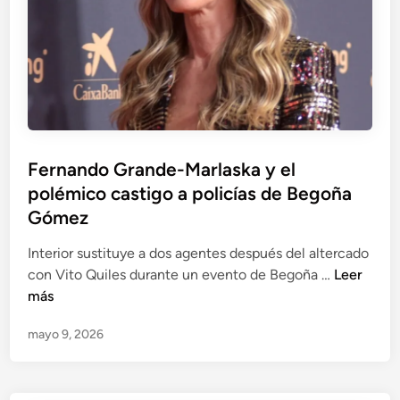
ú
i
s
d
M
e
o
n
n
2
t
4
e
a
r
Fernando Grande-Marlaska y el
ñ
o
polémico castigo a policías de Begoña
o
:
s
Gómez
S
d
E
Interior sustituye a dos agentes después del altercado
e
P
F
con Vito Quiles durante un evento de Begoña …
Leer
p
I
e
más
r
,
r
i
P
mayo 9, 2026
n
s
l
a
i
u
n
ó
s