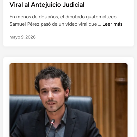
Viral al Antejuicio Judicial
u
l
s
i
En menos de dos años, el diputado guatemalteco
d
c
S
Samuel Pérez pasó de un video viral que …
Leer más
e
í
a
s
a
mayo 9, 2026
m
a
s
u
f
d
e
o
e
l
r
B
P
t
e
é
u
g
r
n
o
e
a
ñ
z
d
a
Á
a
G
l
s
ó
v
d
m
a
e
e
r
c