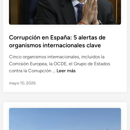
e
m
e
t
e
Corrupción en España: 5 alertas de
c
organismos internacionales clave
o
n
Cinco organismos internacionales, incluidos la
t
Comisión Europea, la OCDE, el Grupo de Estados
r
C
contra la Corrupción …
Leer más
a
o
R
mayo 10, 2026
r
i
r
s
u
t
p
o
c
M
i
e
ó
j