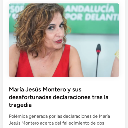
d
n
U
o
p
l
G
a
t
r
r
r
a
a
a
n
B
,
d
e
A
e
g
i
-
o
r
M
ñ
E
a
a
u
r
G
r
l
ó
o
María Jesús Montero y sus
a
m
p
desafortunadas declaraciones tras la
s
e
a
k
tragedia
z
a
Polémica generada por las declaraciones de María
y
Jesús Montero acerca del fallecimiento de dos
e