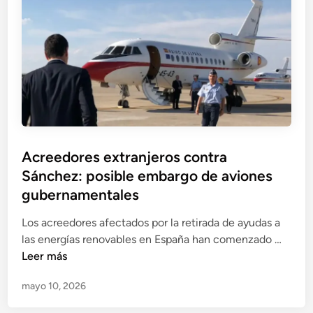
n
i
e
d
n
e
E
p
s
o
p
r
a
i
ñ
n
a
c
Acreedores extranjeros contra
:
o
Sánchez: posible embargo de aviones
5
h
a
gubernamentales
e
l
r
Los acreedores afectados por la retirada de ayudas a
e
e
A
las energías renovables en España han comenzado …
r
n
c
Leer más
t
c
r
a
i
mayo 10, 2026
e
s
a
e
d